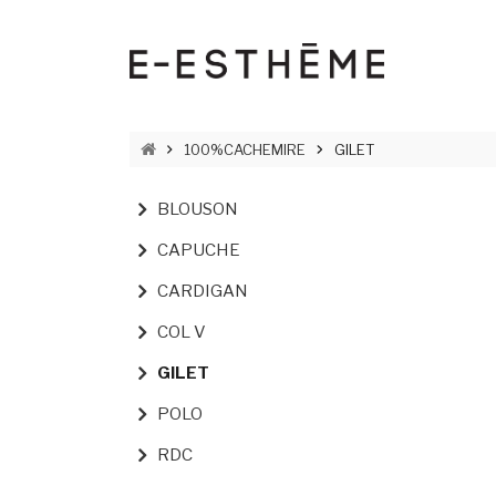
Aller au contenu principal
Panneau de gestion des cookies
FIL D'ARIANE
100%CACHEMIRE
GILET
NAVIGATION PRINCIPALE
BLOUSON
CAPUCHE
CARDIGAN
COL V
GILET
POLO
RDC