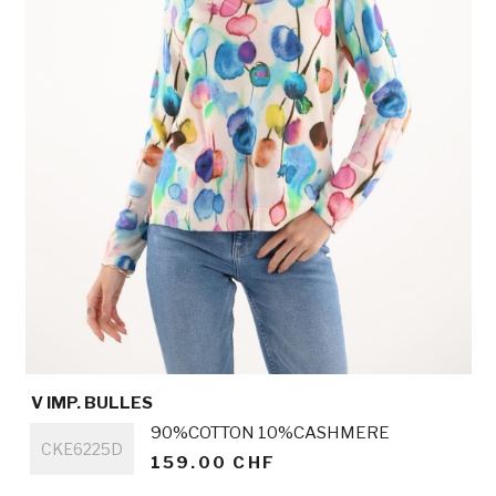
V IMP. BULLES
Titre
90%COTTON 10%CASHMERE
CKE6225D
159.00 CHF