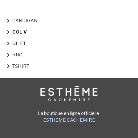
NAVIGATION PRINCIPALE
CARDIGAN
COL V
GILET
RDC
TSHIRT
Image
La boutique en ligne officielle
ESTHEME CACHEMIRE