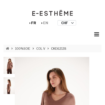
Aller au contenu principal
Panneau de gestion des cookies
FR
EN
FIL D'ARIANE
100%SOIE
COL V
CKE6213S