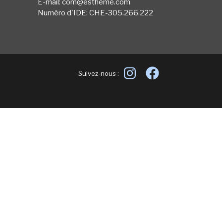
E-mail: com@estheme.com
Numéro d'IDE: CHE-305.266.222
Suivez-nous :